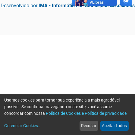
Desenvolvido por
IMA - Informática de Municípios Associados
Usamos cookies para tornar sua experiência a mais agradável
possível. Se continuar navegando neste site, você assume
concordar com nossa
Política de Cookies e Política de privacidade
home
build_circle
event
web
more_horiz
Erro ao enviar informações, por favor tente novamente
Gerenciar Cookies
...
Recusar
Aceitar todos
Início
Serviços
Eventos
Notícias
Mais