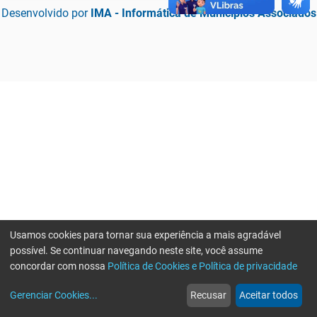
Desenvolvido por
IMA - Informática de Municípios Associados
Usamos cookies para tornar sua experiência a mais agradável
possível. Se continuar navegando neste site, você assume
concordar com nossa
Política de Cookies e Política de privacidade
home
build_circle
event
web
more_horiz
Erro ao enviar informações, por favor tente novamente
Gerenciar Cookies
...
Recusar
Aceitar todos
Início
Serviços
Eventos
Notícias
Mais