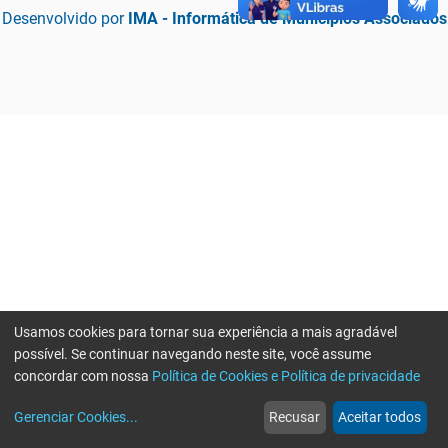
Desenvolvido por
IMA - Informática de Municípios Associados
Usamos cookies para tornar sua experiência a mais agradável
possível. Se continuar navegando neste site, você assume
concordar com nossa
Política de Cookies e Política de privacidade
home
build_circle
event
web
more_horiz
Erro ao enviar informações, por favor tente novamente
Gerenciar Cookies
...
Recusar
Aceitar todos
Início
Serviços
Eventos
Notícias
Mais