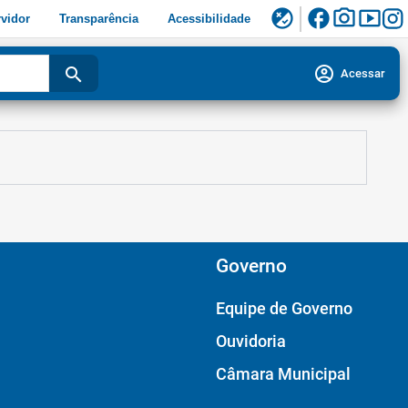
facebook
photo_camera
smart_display
flaky
vidor
Transparência
Acessibilidade
account_circle
search
Acessar
Governo
Equipe de Governo
Ouvidoria
Câmara Municipal