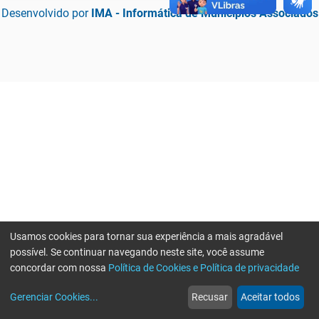
Desenvolvido por
IMA - Informática de Municípios Associados
Usamos cookies para tornar sua experiência a mais agradável
possível. Se continuar navegando neste site, você assume
concordar com nossa
Política de Cookies e Política de privacidade
home
build_circle
event
web
more_horiz
Erro ao enviar informações, por favor tente novamente
Gerenciar Cookies
...
Recusar
Aceitar todos
Início
Serviços
Eventos
Notícias
Mais