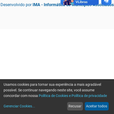
Desenvolvido por
IMA - Informática de Municípios Associados
Usamos cookies para tornar sua experiência a mais agradável
possível. Se continuar navegando neste site, você assume
concordar com nossa
Política de Cookies e Política de privacidade
home
build_circle
event
web
more_horiz
Erro ao enviar informações, por favor tente novamente
Gerenciar Cookies
...
Recusar
Aceitar todos
Início
Serviços
Eventos
Notícias
Mais