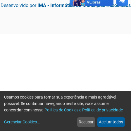
Desenvolvido por
IMA - Informática de Municípios Associados
Usamos cookies para tornar sua experiência a mais agradável
possível. Se continuar navegando neste site, você assume
concordar com nossa
Política de Cookies e Política de privacidade
home
build_circle
event
web
more_horiz
Erro ao enviar informações, por favor tente novamente
Gerenciar Cookies
...
Recusar
Aceitar todos
Início
Serviços
Eventos
Notícias
Mais