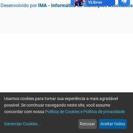
Desenvolvido por
IMA - Informática de Municípios Associados
Usamos cookies para tornar sua experiência a mais agradável
possível. Se continuar navegando neste site, você assume
concordar com nossa
Política de Cookies e Política de privacidade
home
build_circle
event
web
more_horiz
Erro ao enviar informações, por favor tente novamente
Gerenciar Cookies
...
Recusar
Aceitar todos
Início
Serviços
Eventos
Notícias
Mais