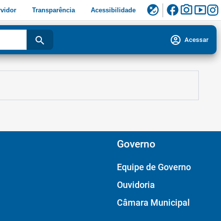
facebook
photo_camera
smart_display
flaky
vidor
Transparência
Acessibilidade
account_circle
search
Acessar
Governo
Equipe de Governo
Ouvidoria
Câmara Municipal