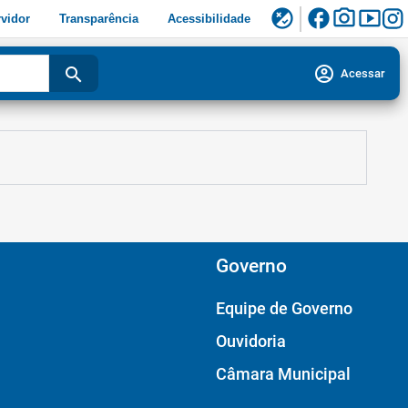
facebook
photo_camera
smart_display
flaky
vidor
Transparência
Acessibilidade
account_circle
search
Acessar
Governo
Equipe de Governo
Ouvidoria
Câmara Municipal