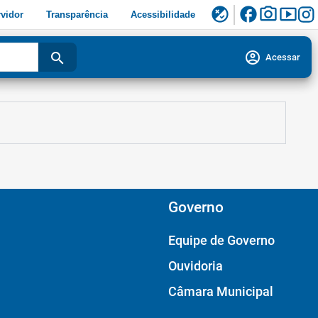
facebook
photo_camera
smart_display
flaky
vidor
Transparência
Acessibilidade
account_circle
search
Acessar
Governo
Equipe de Governo
Ouvidoria
Câmara Municipal