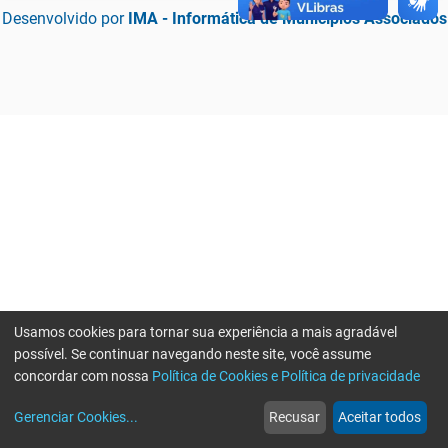
Desenvolvido por
IMA - Informática de Municípios Associados
Usamos cookies para tornar sua experiência a mais agradável
possível. Se continuar navegando neste site, você assume
concordar com nossa
Política de Cookies e Política de privacidade
home
build_circle
event
web
more_horiz
Erro ao enviar informações, por favor tente novamente
Gerenciar Cookies
...
Recusar
Aceitar todos
Início
Serviços
Eventos
Notícias
Mais