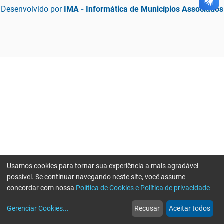
Desenvolvido por
IMA - Informática de Municípios Associados
Usamos cookies para tornar sua experiência a mais agradável
possível. Se continuar navegando neste site, você assume
concordar com nossa
Política de Cookies e Política de privacidade
home
build_circle
event
web
more_horiz
Gerenciar Cookies
...
Recusar
Aceitar todos
Início
Serviços
Eventos
Notícias
Mais