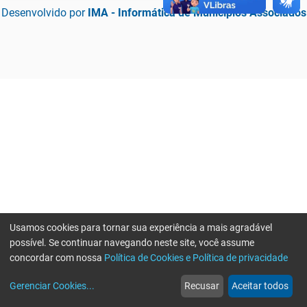
Desenvolvido por
IMA - Informática de Municípios Associados
Usamos cookies para tornar sua experiência a mais agradável
possível. Se continuar navegando neste site, você assume
concordar com nossa
Política de Cookies e Política de privacidade
home
build_circle
event
web
more_horiz
Erro ao enviar informações, por favor tente novamente
Gerenciar Cookies
...
Recusar
Aceitar todos
Início
Serviços
Eventos
Notícias
Mais