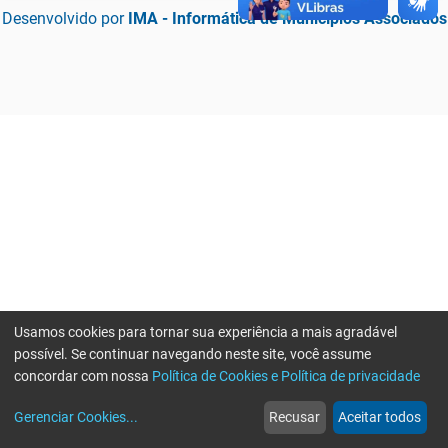
Desenvolvido por
IMA - Informática de Municípios Associados
Usamos cookies para tornar sua experiência a mais agradável
possível. Se continuar navegando neste site, você assume
concordar com nossa
Política de Cookies e Política de privacidade
home
build_circle
event
web
more_horiz
Erro ao enviar informações, por favor tente novamente
Gerenciar Cookies
...
Recusar
Aceitar todos
Início
Serviços
Eventos
Notícias
Mais