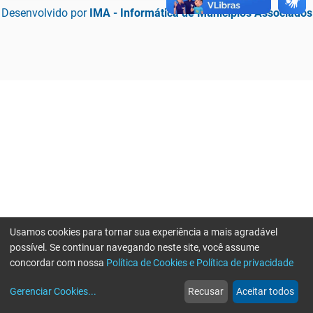
Desenvolvido por
IMA - Informática de Municípios Associados
Usamos cookies para tornar sua experiência a mais agradável
possível. Se continuar navegando neste site, você assume
concordar com nossa
Política de Cookies e Política de privacidade
home
build_circle
event
web
more_horiz
Erro ao enviar informações, por favor tente novamente
Gerenciar Cookies
...
Recusar
Aceitar todos
Início
Serviços
Eventos
Notícias
Mais