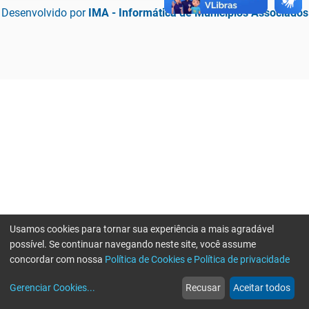
Desenvolvido por
IMA - Informática de Municípios Associados
Usamos cookies para tornar sua experiência a mais agradável
possível. Se continuar navegando neste site, você assume
concordar com nossa
Política de Cookies e Política de privacidade
home
build_circle
event
web
more_horiz
Erro ao enviar informações, por favor tente novamente
Gerenciar Cookies
...
Recusar
Aceitar todos
Início
Serviços
Eventos
Notícias
Mais