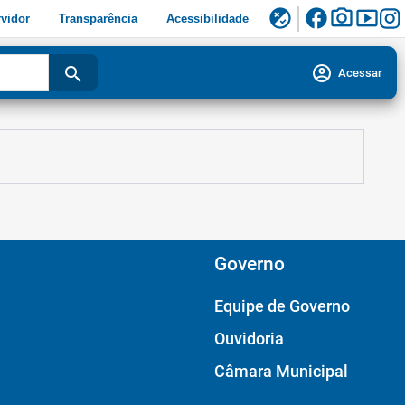
facebook
photo_camera
smart_display
flaky
vidor
Transparência
Acessibilidade
account_circle
search
Acessar
Governo
Equipe de Governo
Ouvidoria
Câmara Municipal