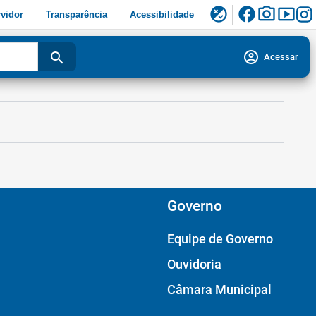
facebook
photo_camera
smart_display
flaky
vidor
Transparência
Acessibilidade
account_circle
search
Acessar
Governo
Equipe de Governo
Ouvidoria
Câmara Municipal