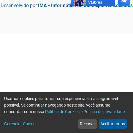
Desenvolvido por
IMA - Informática de Municípios Associados
Usamos cookies para tornar sua experiência a mais agradável
possível. Se continuar navegando neste site, você assume
concordar com nossa
Política de Cookies e Política de privacidade
home
build_circle
event
web
more_horiz
Erro ao enviar informações, por favor tente novamente
Gerenciar Cookies
...
Recusar
Aceitar todos
Início
Serviços
Eventos
Notícias
Mais