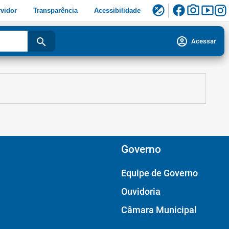
facebook
photo_camera
smart_display
flaky
vidor
Transparência
Acessibilidade
account_circle
search
Acessar
Governo
Equipe de Governo
Ouvidoria
Câmara Municipal