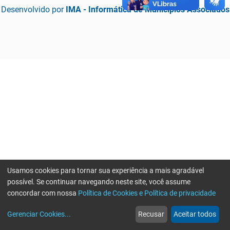
Desenvolvido por
IMA - Informática de Municípios Associados
Usamos cookies para tornar sua experiência a mais agradável
possível. Se continuar navegando neste site, você assume
concordar com nossa
Política de Cookies e Política de privacidade
home
build_circle
event
web
more_horiz
Erro ao enviar informações, por favor tente novamente
Gerenciar Cookies
...
Recusar
Aceitar todos
Início
Serviços
Eventos
Notícias
Mais