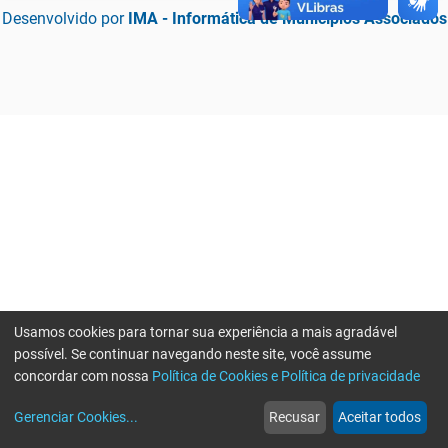
Desenvolvido por
IMA - Informática de Municípios Associados
Usamos cookies para tornar sua experiência a mais agradável
possível. Se continuar navegando neste site, você assume
concordar com nossa
Política de Cookies e Política de privacidade
home
build_circle
event
web
more_horiz
Erro ao enviar informações, por favor tente novamente
Gerenciar Cookies
...
Recusar
Aceitar todos
Início
Serviços
Eventos
Notícias
Mais