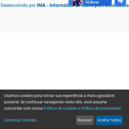
Desenvolvido por
IMA - Informática de Municípios Associados
Usamos cookies para tornar sua experiência a mais agradável
possível. Se continuar navegando neste site, você assume
concordar com nossa
Política de Cookies e Política de privacidade
home
build_circle
event
web
more_horiz
Erro ao enviar informações, por favor tente novamente
Gerenciar Cookies
...
Recusar
Aceitar todos
Início
Serviços
Eventos
Notícias
Mais