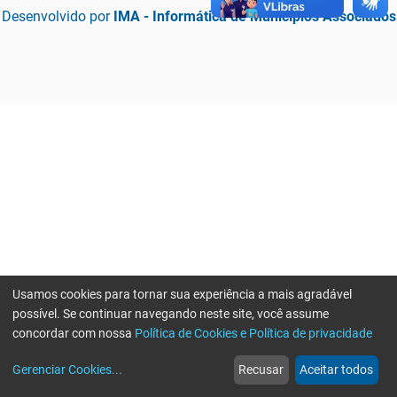
Desenvolvido por
IMA - Informática de Municípios Associados
Usamos cookies para tornar sua experiência a mais agradável
possível. Se continuar navegando neste site, você assume
concordar com nossa
Política de Cookies e Política de privacidade
home
build_circle
event
web
more_horiz
Erro ao enviar informações, por favor tente novamente
Gerenciar Cookies
...
Recusar
Aceitar todos
Início
Serviços
Eventos
Notícias
Mais