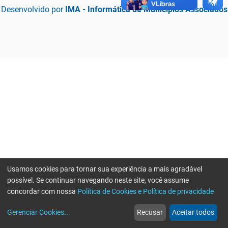
Desenvolvido por
IMA - Informática de Municípios Associados
Usamos cookies para tornar sua experiência a mais agradável
possível. Se continuar navegando neste site, você assume
concordar com nossa
Política de Cookies e Política de privacidade
home
build_circle
event
web
more_horiz
Erro ao enviar informações, por favor tente novamente
Gerenciar Cookies
...
Recusar
Aceitar todos
Início
Serviços
Eventos
Notícias
Mais