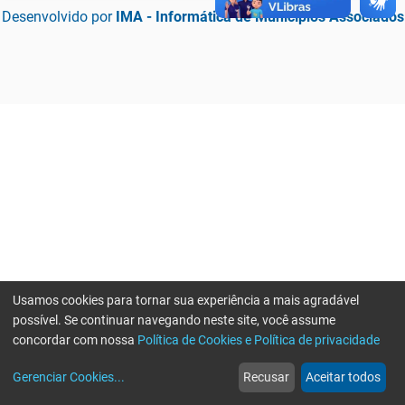
Desenvolvido por
IMA - Informática de Municípios Associados
Usamos cookies para tornar sua experiência a mais agradável
possível. Se continuar navegando neste site, você assume
concordar com nossa
Política de Cookies e Política de privacidade
home
build_circle
event
web
more_horiz
Erro ao enviar informações, por favor tente novamente
Gerenciar Cookies
...
Recusar
Aceitar todos
Início
Serviços
Eventos
Notícias
Mais