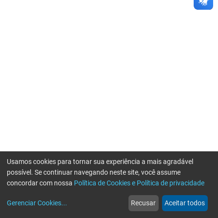
Usamos cookies para tornar sua experiência a mais agradável
possível. Se continuar navegando neste site, você assume
concordar com nossa
Política de Cookies e Política de privacidade
home
build_circle
event
web
more_horiz
Gerenciar Cookies
...
Recusar
Aceitar todos
Início
Serviços
Eventos
Notícias
Mais