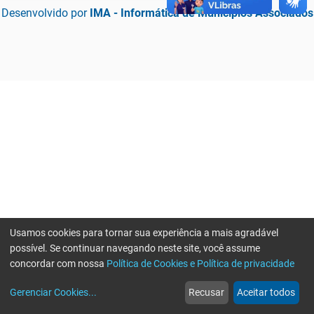
Desenvolvido por
IMA - Informática de Municípios Associados
Usamos cookies para tornar sua experiência a mais agradável
possível. Se continuar navegando neste site, você assume
concordar com nossa
Política de Cookies e Política de privacidade
home
build_circle
event
web
more_horiz
Erro ao enviar informações, por favor tente novamente
Gerenciar Cookies
...
Recusar
Aceitar todos
Início
Serviços
Eventos
Notícias
Mais