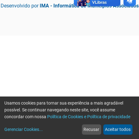
Desenvolvido por
IMA - Informática de Municípios Associados
Usamos cookies para tornar sua experiência a mais agradável
possível. Se continuar navegando neste site, você assume
concordar com nossa
Política de Cookies e Política de privacidade
home
build_circle
event
web
more_horiz
Erro ao enviar informações, por favor tente novamente
Gerenciar Cookies
...
Recusar
Aceitar todos
Início
Serviços
Eventos
Notícias
Mais