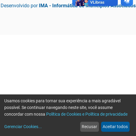
Desenvolvido por
IMA - Informática de Municípios Associados
Usamos cookies para tornar sua experiência a mais agradável
possível. Se continuar navegando neste site, você assume
concordar com nossa
Política de Cookies e Política de privacidade
home
build_circle
event
web
more_horiz
Erro ao enviar informações, por favor tente novamente
Gerenciar Cookies
...
Recusar
Aceitar todos
Início
Serviços
Eventos
Notícias
Mais