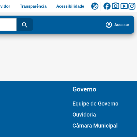
facebook
photo_camera
smart_display
flaky
vidor
Transparência
Acessibilidade
account_circle
search
Acessar
Governo
Equipe de Governo
Ouvidoria
Câmara Municipal