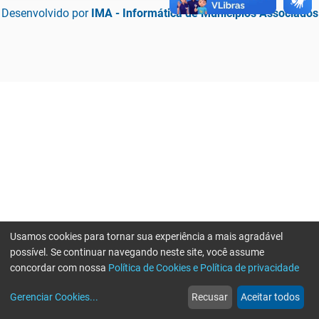
Desenvolvido por
IMA - Informática de Municípios Associados
Usamos cookies para tornar sua experiência a mais agradável
possível. Se continuar navegando neste site, você assume
concordar com nossa
Política de Cookies e Política de privacidade
home
build_circle
event
web
more_horiz
Erro ao enviar informações, por favor tente novamente
Gerenciar Cookies
...
Recusar
Aceitar todos
Início
Serviços
Eventos
Notícias
Mais