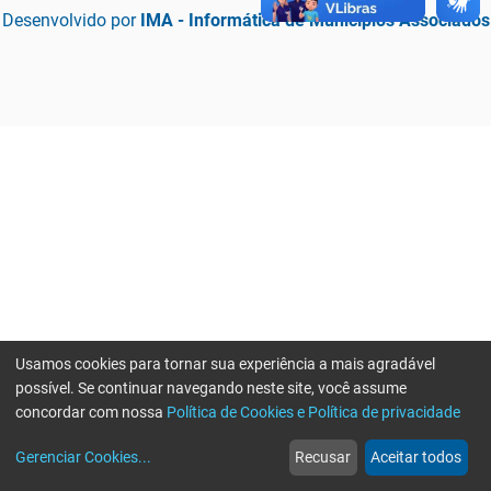
Desenvolvido por
IMA - Informática de Municípios Associados
Usamos cookies para tornar sua experiência a mais agradável
possível. Se continuar navegando neste site, você assume
concordar com nossa
Política de Cookies e Política de privacidade
home
build_circle
event
web
more_horiz
Erro ao enviar informações, por favor tente novamente
Gerenciar Cookies
...
Recusar
Aceitar todos
Início
Serviços
Eventos
Notícias
Mais