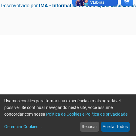
Desenvolvido por
IMA - Informática de Municípios Associados
Usamos cookies para tornar sua experiência a mais agradável
possível. Se continuar navegando neste site, você assume
concordar com nossa
Política de Cookies e Política de privacidade
home
build_circle
event
web
more_horiz
Erro ao enviar informações, por favor tente novamente
Gerenciar Cookies
...
Recusar
Aceitar todos
Início
Serviços
Eventos
Notícias
Mais