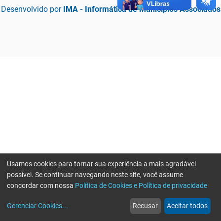
Desenvolvido por
IMA - Informática de Municípios Associados
Usamos cookies para tornar sua experiência a mais agradável
possível. Se continuar navegando neste site, você assume
concordar com nossa
Política de Cookies e Política de privacidade
home
build_circle
event
web
more_horiz
Erro ao enviar informações, por favor tente novamente
Gerenciar Cookies
...
Recusar
Aceitar todos
Início
Serviços
Eventos
Notícias
Mais