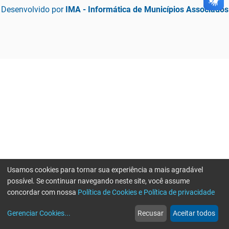
Desenvolvido por
IMA - Informática de Municípios Associados
Usamos cookies para tornar sua experiência a mais agradável
possível. Se continuar navegando neste site, você assume
concordar com nossa
Política de Cookies e Política de privacidade
home
build_circle
event
web
more_horiz
Gerenciar Cookies
...
Recusar
Aceitar todos
Início
Serviços
Eventos
Notícias
Mais