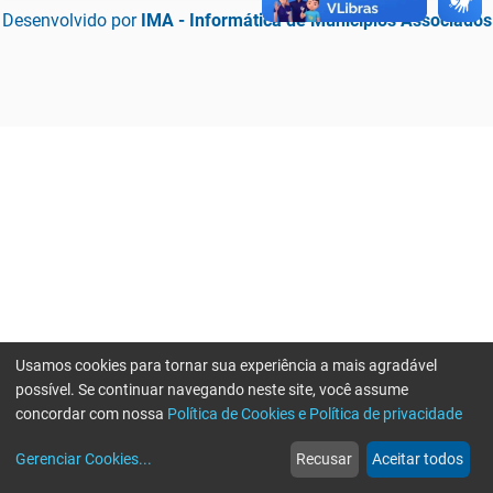
Desenvolvido por
IMA - Informática de Municípios Associados
Usamos cookies para tornar sua experiência a mais agradável
possível. Se continuar navegando neste site, você assume
concordar com nossa
Política de Cookies e Política de privacidade
home
build_circle
event
web
more_horiz
Erro ao enviar informações, por favor tente novamente
Gerenciar Cookies
...
Recusar
Aceitar todos
Início
Serviços
Eventos
Notícias
Mais