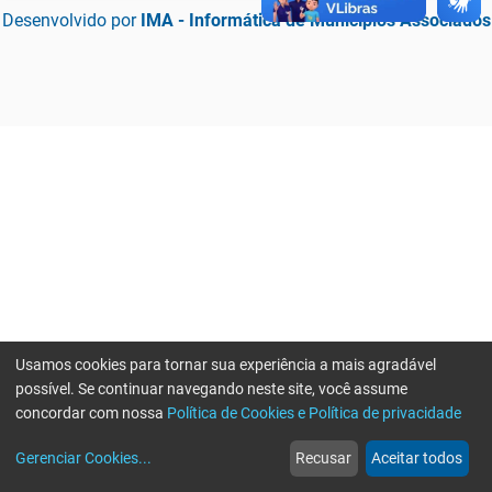
Desenvolvido por
IMA - Informática de Municípios Associados
Usamos cookies para tornar sua experiência a mais agradável
possível. Se continuar navegando neste site, você assume
concordar com nossa
Política de Cookies e Política de privacidade
home
build_circle
event
web
more_horiz
Erro ao enviar informações, por favor tente novamente
Gerenciar Cookies
...
Recusar
Aceitar todos
Início
Serviços
Eventos
Notícias
Mais