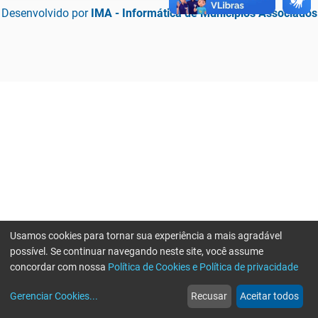
Desenvolvido por
IMA - Informática de Municípios Associados
Usamos cookies para tornar sua experiência a mais agradável
possível. Se continuar navegando neste site, você assume
concordar com nossa
Política de Cookies e Política de privacidade
home
build_circle
event
web
more_horiz
Erro ao enviar informações, por favor tente novamente
Gerenciar Cookies
...
Recusar
Aceitar todos
Início
Serviços
Eventos
Notícias
Mais