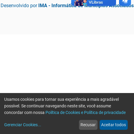
Desenvolvido por
IMA - Informática de Municípios Associados
Usamos cookies para tornar sua experiência a mais agradável
possível. Se continuar navegando neste site, você assume
concordar com nossa
Política de Cookies e Política de privacidade
home
build_circle
event
web
more_horiz
Erro ao enviar informações, por favor tente novamente
Gerenciar Cookies
...
Recusar
Aceitar todos
Início
Serviços
Eventos
Notícias
Mais