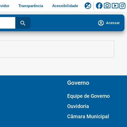
facebook
photo_camera
smart_display
flaky
vidor
Transparência
Acessibilidade
account_circle
search
Acessar
Governo
Equipe de Governo
Ouvidoria
Câmara Municipal