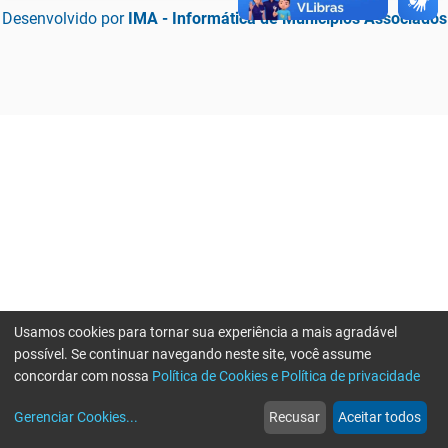
Desenvolvido por
IMA - Informática de Municípios Associados
Usamos cookies para tornar sua experiência a mais agradável
possível. Se continuar navegando neste site, você assume
concordar com nossa
Política de Cookies e Política de privacidade
home
build_circle
event
web
more_horiz
Erro ao enviar informações, por favor tente novamente
Gerenciar Cookies
...
Recusar
Aceitar todos
Início
Serviços
Eventos
Notícias
Mais