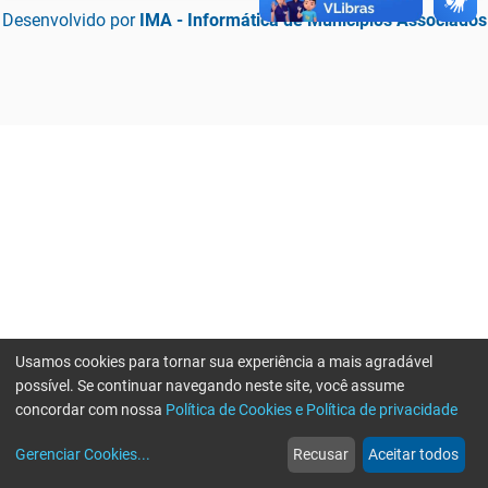
Desenvolvido por
IMA - Informática de Municípios Associados
Usamos cookies para tornar sua experiência a mais agradável
possível. Se continuar navegando neste site, você assume
concordar com nossa
Política de Cookies e Política de privacidade
home
build_circle
event
web
more_horiz
Erro ao enviar informações, por favor tente novamente
Gerenciar Cookies
...
Recusar
Aceitar todos
Início
Serviços
Eventos
Notícias
Mais