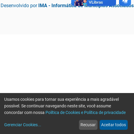
Desenvolvido por
IMA - Informática de Municípios Associados
Usamos cookies para tornar sua experiência a mais agradável
possível. Se continuar navegando neste site, você assume
concordar com nossa
Política de Cookies e Política de privacidade
home
build_circle
event
web
more_horiz
Erro ao enviar informações, por favor tente novamente
Gerenciar Cookies
...
Recusar
Aceitar todos
Início
Serviços
Eventos
Notícias
Mais