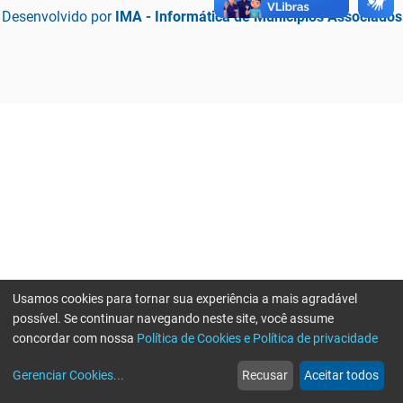
Desenvolvido por
IMA - Informática de Municípios Associados
Usamos cookies para tornar sua experiência a mais agradável
possível. Se continuar navegando neste site, você assume
concordar com nossa
Política de Cookies e Política de privacidade
home
build_circle
event
web
more_horiz
Erro ao enviar informações, por favor tente novamente
Gerenciar Cookies
...
Recusar
Aceitar todos
Início
Serviços
Eventos
Notícias
Mais