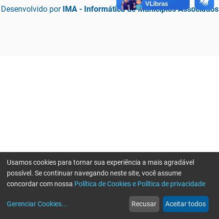
Desenvolvido por
IMA - Informática de Municípios Associados
Usamos cookies para tornar sua experiência a mais agradável
possível. Se continuar navegando neste site, você assume
concordar com nossa
Política de Cookies e Política de privacidade
home
build_circle
event
web
more_horiz
Erro ao enviar informações, por favor tente novamente
Gerenciar Cookies
...
Recusar
Aceitar todos
Início
Serviços
Eventos
Notícias
Mais