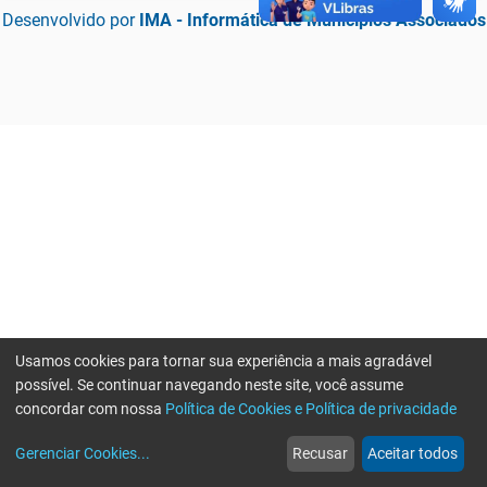
Desenvolvido por
IMA - Informática de Municípios Associados
Usamos cookies para tornar sua experiência a mais agradável
possível. Se continuar navegando neste site, você assume
concordar com nossa
Política de Cookies e Política de privacidade
home
build_circle
event
web
more_horiz
Erro ao enviar informações, por favor tente novamente
Gerenciar Cookies
...
Recusar
Aceitar todos
Início
Serviços
Eventos
Notícias
Mais