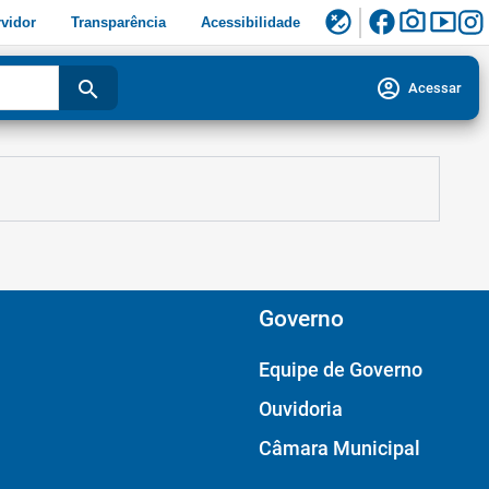
facebook
photo_camera
smart_display
flaky
vidor
Transparência
Acessibilidade
account_circle
search
Acessar
Governo
Equipe de Governo
Ouvidoria
Câmara Municipal