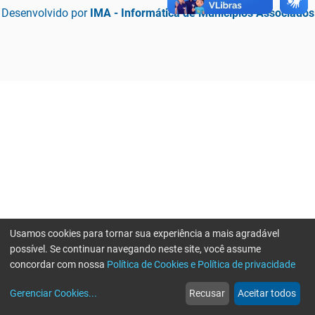
Desenvolvido por
IMA - Informática de Municípios Associados
Usamos cookies para tornar sua experiência a mais agradável
possível. Se continuar navegando neste site, você assume
concordar com nossa
Política de Cookies e Política de privacidade
home
build_circle
event
web
more_horiz
Erro ao enviar informações, por favor tente novamente
Gerenciar Cookies
...
Recusar
Aceitar todos
Início
Serviços
Eventos
Notícias
Mais